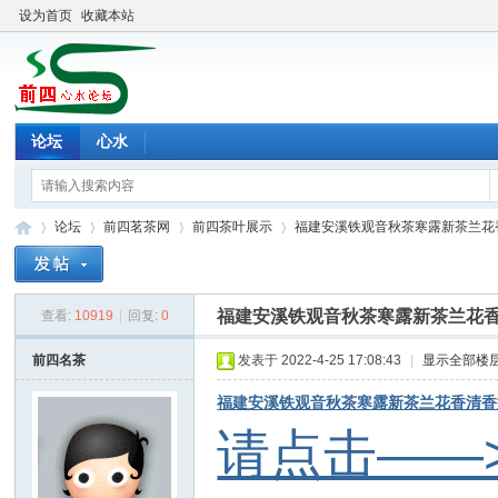
设为首页
收藏本站
论坛
心水
论坛
前四茗茶网
前四茶叶展示
福建安溪铁观音秋茶寒露新茶兰花香清
福建安溪铁观音秋茶寒露新茶兰花香清
查看:
10919
|
回复:
0
前
»
›
›
›
前四名茶
发表于 2022-4-25 17:08:43
|
显示全部楼
福建安溪铁观音秋茶寒露新茶兰花香清香
请点击——