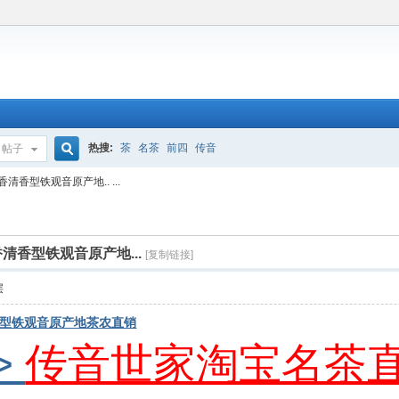
热搜:
茶
名茶
前四
传音
帖子
搜
香型铁观音原产地.. ...
索
香型铁观音原产地...
[复制链接]
层
型铁观音原产地茶农直销
>
传音世家淘宝名茶