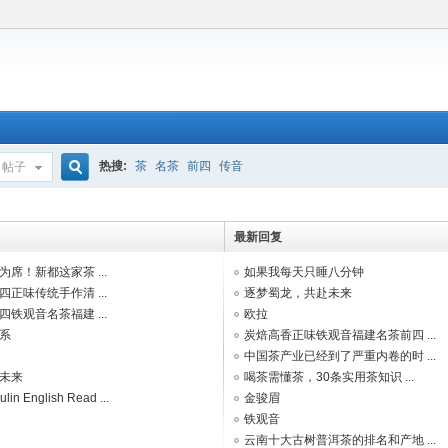
热搜:
茶
名茶
前四
传音
帖子
搜
最新回复
席！新都这家茶 ...
如果我每天只睡八分钟
索
正味传统手作清 ...
逐梦蜀龙，共赴未来
铁观音名茶福建 ...
欧拉
系
炭焙高香正味铁观音福建名茶前四 ...
中国茶产业已经到了严重内卷的时 ...
未来
喝茶需懂茶，30条实用茶知识 ...
in English Read ...
金骏眉
铁观音
云南十大古树普洱茶的排名和产地 ...