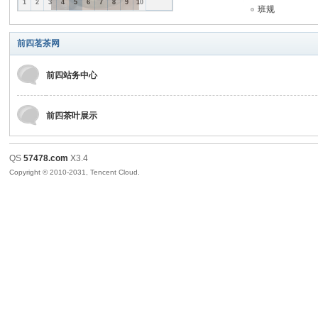
1
2
3
4
5
6
7
8
9
10
班规
四
前四茗茶网
前四站务中心
前四茶叶展示
QS
57478.com
X3.4
心
Copyright © 2010-2031, Tencent Cloud.
水