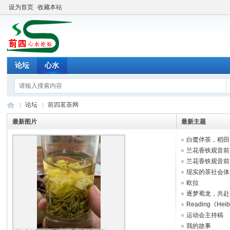
设为首页
收藏本站
论坛
心水
论坛
前四茗茶网
最新图片
最新主题
白鹭伴茶，稻田为
前
»
›
兰花香铁观音前四
兰花香铁观音前四
现实的茶社会体
欧拉
逐梦蜀龙，共赴
Reading《Heibul
运动会主持稿
我的故事