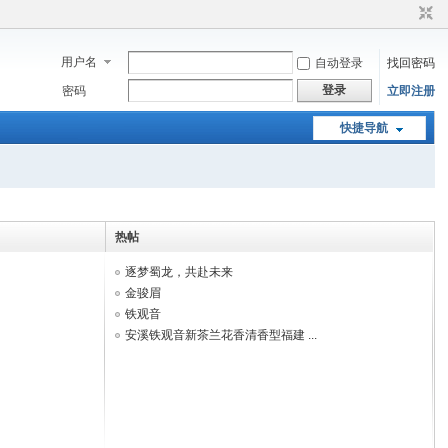
用户名
自动登录
找回密码
登录
密码
立即注册
快捷导航
热帖
逐梦蜀龙，共赴未来
金骏眉
铁观音
安溪铁观音新茶兰花香清香型福建 ...