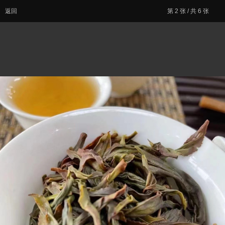
返回
首页
|
登录
|
注册
第
2
张 / 共 6 张
简易版
|
触屏版
|
电脑版
|
© Comsenz Inc.