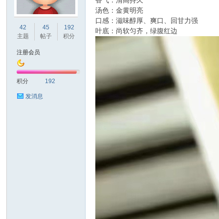
香气：清高持久
汤色：金黄明亮
口感：滋味醇厚、爽口、回甘力强
四
42
45
192
叶底：尚软匀齐，绿腹红边
主题
帖子
积分
注册会员
积分
192
发消息
心
水