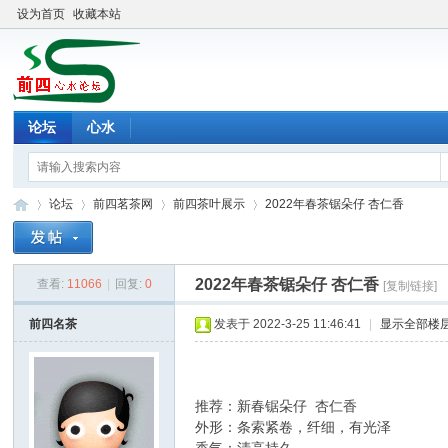
设为首页
收藏本站
论坛
心水
论坛
前四茗茶网
前四茶叶展示
2022年春茶锯朵仔 杏仁香
2022年春茶锯朵仔 杏仁香
查看:
11066
|
回复:
0
[复制链接]
前
»
›
›
›
前四名茶
发表于 2022-3-25 11:46:41
|
显示全部楼
推荐：新春锯朵仔 杏仁香
外形：条索紧卷，纤细，有光泽