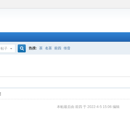
热搜:
茶
名茶
前四
传音
帖子
搜
索
层
本帖最后由 前四 于 2022-4-5 15:06 编辑